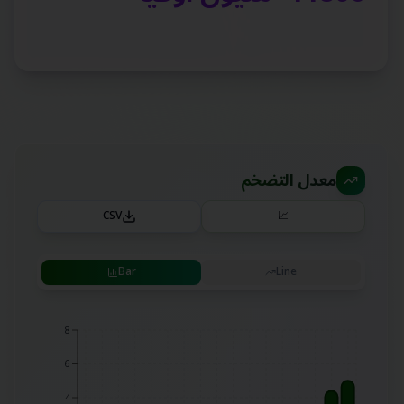
معدل التضخم
CSV
📈
Bar
Line
8
6
4